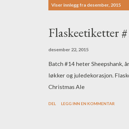
I
Viser innlegg fra desember, 2015
n
n
Flaskeetiketter 
l
e
desember 22, 2015
g
Batch #14 heter Sheepshank, år
g
løkker og juledekorasjon. Flas
Christmas Ale
DEL
LEGG INN EN KOMMENTAR